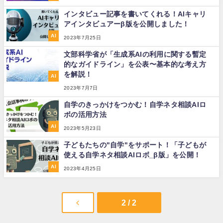
インタビュー記事を書いてくれる！AIキャリ
アインタビュアーβ版を公開しました！
AI
2023年7月25日
文部科学省が「生成系AIの利用に関する暫定
的なガイドライン」を公表〜基本的な考え方
を解説！
AI
2023年7月7日
自学のきっかけをつかむ！自学ネタ相談AIロ
ボの活用方法
AI
2023年5月23日
子どもたちの"自学"をサポート！「子どもが
使える自学ネタ相談AIロボ_β版」を公開！
AI
2023年4月25日
2 / 2