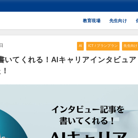
教育現場
先生向け
2日
AI
ICT / プランプラン
先生向け
書いてくれる！AIキャリアインタビュア
た！