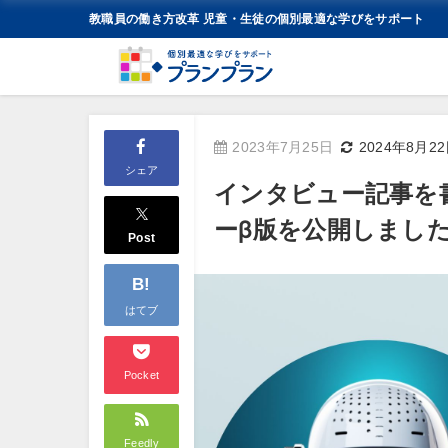
教職員の働き方改革 児童・生徒の個別最適な学びをサポート
2023年7月25日
2024年8月2
シェア
インタビュー記事を
ーβ版を公開しまし
Post
B!
はてブ
Pocket
Feedly