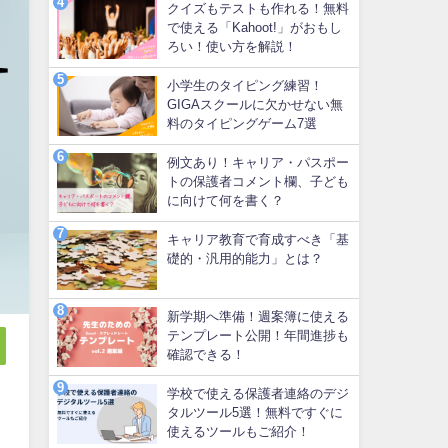
クイズもテストも作れる！無料
で使える「Kahoot!」がおもし
ろい！使い方を解説！
小学生のタイピング練習！
GIGAスクールに欠かせない無
料のタイピングゲーム7選
例文あり！キャリア・パスポー
トの保護者コメント欄、子ども
に向けて何を書く？
キャリア教育で育成すべき「基
礎的・汎用的能力」とは？
新学期へ準備！週案簿に使える
テンプレート公開！年間進捗も
確認できる！
学校で使える保護者連絡のデジ
タルツール5選！無料ですぐに
使えるツールもご紹介！