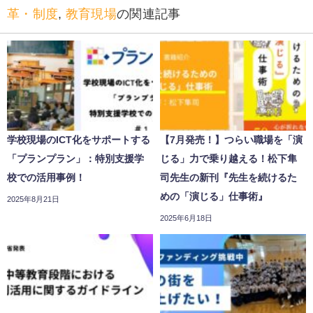
革・制度
,
教育現場
の関連記事
学校現場のICT化をサポートする
【7月発売！】つらい職場を「演
「プランプラン」：特別支援学
じる」力で乗り越える！松下隼
校での活用事例！
司先生の新刊『先生を続けるた
めの「演じる」仕事術』
2025年8月21日
2025年6月18日