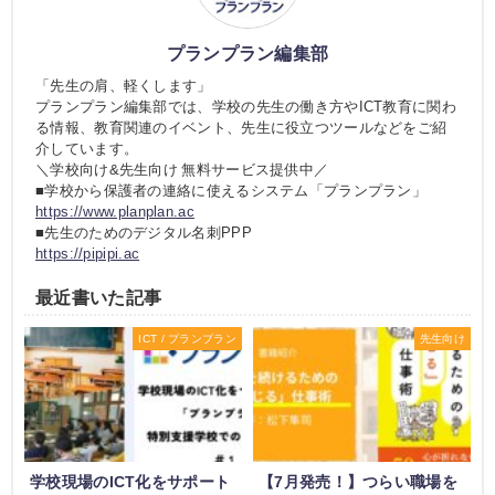
プランプラン編集部
「先生の肩、軽くします」
プランプラン編集部では、学校の先生の働き方やICT教育に関わ
る情報、教育関連のイベント、先生に役立つツールなどをご紹
介しています。
＼学校向け&先生向け 無料サービス提供中／
■学校から保護者の連絡に使えるシステム「プランプラン」
https://www.planplan.ac
■先生のためのデジタル名刺PPP
https://pipipi.ac
最近書いた記事
ICT / プランプラン
先生向け
学校現場のICT化をサポート
【7月発売！】つらい職場を