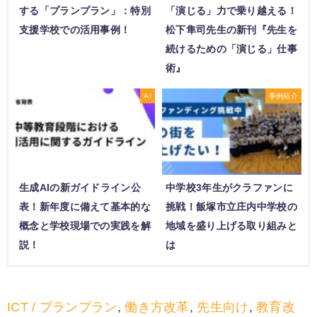
する「プランプラン」：特別
「演じる」力で乗り越える！
支援学校での活用事例！
松下隼司先生の新刊『先生を
続けるための「演じる」仕事
術』
AI
事例紹介
生成AIの新ガイドライン公
中学校3年生がクラファンに
表！新年度に備えて基本的な
挑戦！飯塚市立庄内中学校の
概念と学校現場での実践を解
地域を盛り上げる取り組みと
説！
は
ICT / プランプラン
,
働き方改革
,
先生向け
,
教育改