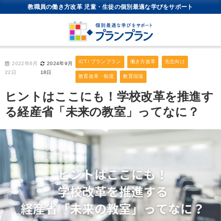
教職員の働き方改革 児童・生徒の個別最適な学びをサポート
ICT / プランプラン
働き方改革
先生向け
2022年6月
2024年9月
22日
18日
教育改革・制度
教育現場
ヒントはここにも！学校改革を推進す
る経産省「未来の教室」ってなに？