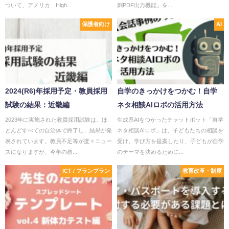
ついて、アメリカ High...
刺PDF出力機能」を...
保護者向け
AI
2024(R6)年採用予定・教員採用
自学のきっかけをつかむ！自学
試験の結果：近畿編
ネタ相談AIロボの活用方法
2023年に実施された教員採用試験は、ほ
生成系AIをつかったチャットボット「自学
とんどすべての自治体で終了し、結果が発
ネタ相談AIロボ」は、子どもたちの相談を
表されています。教員不足等が度々ニュー
受け、学び方を提案したり、子どもが自学
スになりますが、今年の教...
のテーマを決めるために...
ICT / プランプラン
教育改革・制度