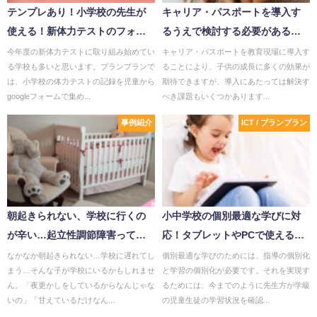
テンプレあり！小学校の先生が
キャリア・パスポートを導入す
使える！新体力テストのフォー
るうえで検討する必要がある課
ム＆集計シート公開！
題とは？
今年度の新体力テストに取り組み始めてい
キャリア・パスポートを教育現場に導入す
る学校も多いと思います。プランプランで
ることにより、子供の成長に多くの効果が
は、小学校の体力テストの記録を児童から
期待できますが、導入にあたっては解決す
googleフォームで集め...
べき課題もいくつかあります...
事例紹介
ICT / プランプラン
朝起きられない、学校に行くの
小中学校の個別最適な学びに対
が辛い…起立性調節障害ってど
応！タブレットやPCで使えるデ
んな病気？映画で知るチャンス
ジタル教材7選
なかなか朝起きられない…学校に遅れてし
個別最適な学びのためには、指導の個別化
まう…そんな子が学校にいるかもしれませ
と学習の個別化が必要です。それを実現す
も
ん。「夜更かしをしているからなんじゃな
るためには、今までのように先生方が学級
いの」「甘えているだけなん...
の児童生徒の学習状況を確認...