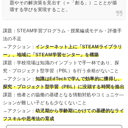
題やその解決策を見出す（＝「創る」）こととが循
環する学びを実現すること。
課題：STEAM学習プログラム・授業編成モデル・評価手
法の不足
→アクション：
インターネット上に「STEAMライブラリ
ー」、地域に「STEAM学習センター」を構築
課題：学校現場は知識のインプットで手一杯であり、探
究・プロジェクト型学習（PBL）を行う余裕がないこと
→アクション：
知識はEdTechで学んで効率的に獲得し、
探究・プロジェクト型学習（PBL）に没頭する時間を捻出
課題：他者との協働の基礎となる情動対処やコミュニケ―
ションが難しい子どもも少なくないこと
→アクション：
幼児期から学齢期にかけての基礎的なライ
フスキルや思考法の育成