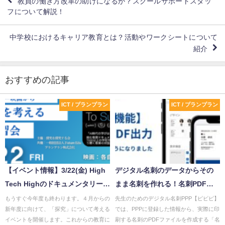
教員の働き方改革の助けになるか？スクールサポートスタッ
フについて解説！
中学校におけるキャリア教育とは？活動やワークシートについて
紹介
おすすめの記事
ICT / プランプラン
ICT / プランプラン
【イベント情報】3/22(金) High
デジタル名刺のデータからその
Tech Highのドキュメンタリー映
まま名刺を作れる！名刺PDF出
画から『探究』を考える 対話
力機能リリース！
もうすぐ今年度も終わります。４月からの
先生のためのデジタル名刺PPP【ピピピ】
新年度に向けて、「探究」について考える
では、PPPに登録した情報から、実際に印
学習会
イベントを開催します。これからの教育に
刷する名刺のPDFファイルを作成する「名