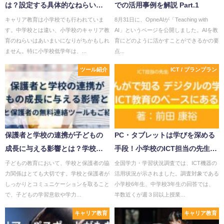
は？設定する具体的なねらいの
での活用事例を解説 Part.1
例もご紹介！
キャリア教育は小学校でも行われていま
8月31日に、OpneAIが「Teaching with
す。中学校とは違い、小学校のキャリア教
AI」というページを公開しました。AIを教
育のねらいはあいまいになりがちかもしれ
育にどのように活かすことができるかの要
ません。特に小学校低学年は、...
点...
ツール紹介
ICT / プランプラン
保護者と学校の連携が子どもの
PC・タブレットは学びを深める
成長に与える影響とは？学校と
手段！小学校のICT担当の先生必
保護者の連絡ツールもご紹介！
読の一冊「まんがで知るデジタ
子どもの教育において、学校と保護者の協
全国学力・学習状況調査では、ICT機器の
力関係はとても大切です。学校と保護者が
活用状況が示されました。調査対象である
ルの学び」
しっかりとコミュニケーションを取ること
小学校6年生、中学校3年生の回答では、
で、子どもの学習意欲や学力...
半数近くが週３回以上授業...
キャリア教育
キャリア教育