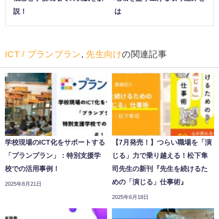
説！
は
ICT / プランプラン
,
先生向け
の関連記事
学校現場のICT化をサポートする
【7月発売！】つらい職場を「演
「プランプラン」：特別支援学
じる」力で乗り越える！松下隼
校での活用事例！
司先生の新刊『先生を続けるた
めの「演じる」仕事術』
2025年8月21日
2025年6月18日