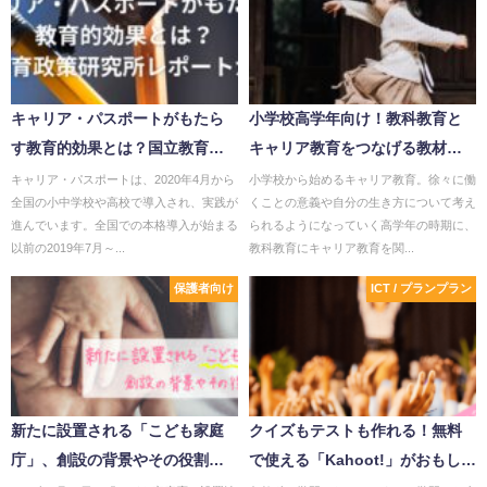
キャリア・パスポートがもたら
小学校高学年向け！教科教育と
す教育的効果とは？国立教育政
キャリア教育をつなげる教材の
策研究所レポートから#3
事例
キャリア・パスポートは、2020年4月から
小学校から始めるキャリア教育。徐々に働
全国の小中学校や高校で導入され、実践が
くことの意義や自分の生き方について考え
進んでいます。全国での本格導入が始まる
られるようになっていく高学年の時期に、
以前の2019年7月～...
教科教育にキャリア教育を関...
保護者向け
ICT / プランプラン
新たに設置される「こども家庭
クイズもテストも作れる！無料
庁」、創設の背景やその役割と
で使える「Kahoot!」がおもしろ