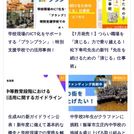
学校現場のICT化をサポート
【7月発売！】つらい職場を
する「プランプラン」：特別
「演じる」力で乗り越える！
支援学校での活用事例！
松下隼司先生の新刊『先生を
続けるための「演じる」仕事
術』
AI
事例紹介
生成AIの新ガイドライン公
中学校3年生がクラファンに
表！新年度に備えて基本的な
挑戦！飯塚市立庄内中学校の
概念と学校現場での実践を解
地域を盛り上げる取り組みと