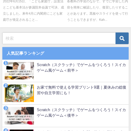
は
い！使い方を解説！
2022年6月15日、「こども家庭庁」設置法
各教科の学習のなかで、すでに学習した内
とこども基本法が参議院本会議で可決、成
容を簡単に確認したり、復習したりするこ
立しました。来年4月に内閣府にこども家
とがあります。黒板やスライドを使って行
庭庁が発足されること...
うこともできますが、Kah...
人気記事ランキング
Scratch（スクラッチ）でゲームをつくろう！スイカ
ゲーム風ゲーム＜前半＞
お家で無料で使える学習プリント9選｜夏休みの総復
習や自主学習にも！
Scratch（スクラッチ）でゲームをつくろう！スイカ
ゲーム風ゲーム＜後半＞