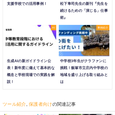
支援学校での活用事例！
松下隼司先生の新刊『先生を
続けるための「演じる」仕事
術』
AI
事例紹介
生成AIの新ガイドライン公
中学校3年生がクラファンに
表！新年度に備えて基本的な
挑戦！飯塚市立庄内中学校の
概念と学校現場での実践を解
地域を盛り上げる取り組みと
説！
は
ツール紹介
,
保護者向け
の関連記事