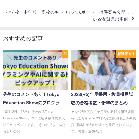
小学校・中学校・高校のキャリアパスポート 指導案も公開して
いる滋賀県の事例
おすすめの記事
AI
保護者向け
先生のコメントあり！Tokyo
2023(R5)年度採用・教員採用試
Education Showのプログラミ
験の合格者数・倍率のまとめ：
ングやAIに関する授業をピック
近畿編
10月12日、13日に行われるTokyo
▼令和6年度採用予定者の教員採用試験情
Education Show。昨年に続き教育業界大
報はこちら▼ 2023年4月に採用予定の教員
アップ！
注目のイベントです。 その中でも「あた
採用試験の結果が続々と発表されていま
らしい公開...
す。現在も追加の試...