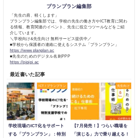
プランプラン編集部
「先生の肩、軽くします」
プランプラン編集部では、学校の先生の働き方やICT教育に関わ
る情報、教育関連のイベント、先生に役立つツールなどをご紹
介しています。
＼学校向け&先生向け 無料サービス提供中／
■学校から保護者の連絡に使えるシステム「プランプラン」
https://www.planplan.ac
■先生のためのデジタル名刺PPP
https://pipipi.ac
最近書いた記事
ICT / プランプラン
先生向け
学校現場のICT化をサポート
【7月発売！】つらい職場を
する「プランプラン」：特別
「演じる」力で乗り越える！