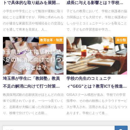
トで具体的な取り組みを展開！
成長に与える影響とは？学校と
神奈川県の事例とは？
保護者の連絡ツールもご紹介！
小学生や中学生にとって勉強や運動に取り
子どもの教育において、学校と保護者の協
組むことは重要ですが、同時に求められる
力関係はとても大切です。学校と保護者が
のが健全な家庭生活や地域社会との交流な
しっかりとコミュニケーションを取ること
どを通して将来を見据え、人...
で、子どもの学習意欲や学力...
教育改革・制度
未分類
埼玉県が学生に「教師塾」教員
学校の先生のコミュニテ
不足の解消に向けて打つ対策の
ィ"GEG"とは？教育ICTを推進す
内容とは？
る熱意ある先生たちと交流でき
教員採用試験の志願状況がほとんどの自治
GIGAスクール構想が進み、学校での学習
体で公開されています。一つ一つ見ていく
指導や、その他の校務にもクラウドサービ
る
と、志願者が大幅に減った自治体があった
スが導入され、活用されるようになりつつ
り、校種で分けていくと志願...
あります。学校によって進...