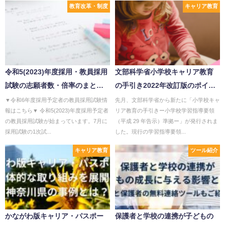
教育改革・制度
キャリア教育
令和5(2023)年度採用・教員採用
文部科学省小学校キャリア教育
試験の志願者数・倍率のまと
の手引き2022年改訂版のポイン
め：中部編
トをわかりやすく解説
▼令和6年度採用予定者の教員採用試験情
先月、文部科学省から新たに「小学校キャ
報はこちら▼ 令和5(2023)年度採用予定者
リア教育の手引きー小学校学習指導要領
の教員採用試験が始まっています。7月に
（平成 29 年告示）準拠ー」が発行されま
採用試験の1次試...
した。現行の学習指導要領...
キャリア教育
ツール紹介
かながわ版キャリア・パスポー
保護者と学校の連携が子どもの