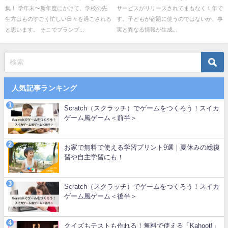
集！ 学年末〜新年度にかけて、学校の先
サービスがリリースされてまもなく１年で
生方はものすごく忙しい日々を過ごされる
す。子どもが宿題に使うのではないか、事
と思います。 そこでプランプ...
実と異なる情報が生成...
人気記事ランキング
Scratch（スクラッチ）でゲームをつくろう！スイカ
ゲーム風ゲーム＜前半＞
お家で無料で使える学習プリント9選｜夏休みの総復
習や自主学習にも！
Scratch（スクラッチ）でゲームをつくろう！スイカ
ゲーム風ゲーム＜後半＞
クイズもテストも作れる！無料で使える「Kahoot!」