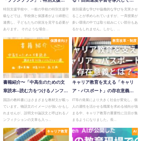
「プランプラン」：特別支援学
る！自由進度学習を導入してい
校での活用事例！
る学校3選
特別支援学校や、一般の学校の特別支援学
個別最適な学びや協働的な学びを充実させ
級などでは、学校側と保護者がより綿密に
ることが求められていますが、一斉授業が
連携し、子どもたちの状況を見守る必要が
多い環境の中では取り組みにくい部分もあ
あります。 そのような場合...
るかもしれません。しかし、...
保護者向け
教育改革・制度
書籍紹介〜「中高生のための文
キャリア教育を支える「キャリ
章読本--読む力をつけるノンフィ
ア・パスポート」の存在意義と
クション選」
は？
国語の教科書にはさまざまな教材文が載っ
IT等の発展により大きく社会が変化し、個
ています。物語文のイメージが強いかもし
人の適性を活かせる職業を求める傾向が強
れませんが、説明文や論説文と呼ばれるノ
まる中、キャリア教育の重要性に注目が集
ンフィクションの文章も入っ...
まるようになりました。長...
キャリア教育
AI