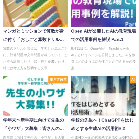
マンガとミッションで算数が身
Open AIが公開したAIの教育現場
に付く「おしごと算数ドリル」
での活用事例を解説 Part.1
とは？キャリア教育にも役立
算数のドリルと言えば、学習した単元ごと
8月31日に、OpneAIが「Teaching with
に、計算問題や文章問題が載っていて、ひ
AI」というページを公開しました。AIを教
つ！
たすら計算したり、式・答えを書いたり、
育にどのように活かすことができるかの要
時には考え方を説明する文章...
点...
働き方改革
AI
学年末〜新学期に向けて先生の
学校の先生へ！ChatGPTをはじ
「小ワザ」大募集！皆さんのア
めとする生成AIの活用術# 2
イディアをお寄せください
新年度に向けて先生の「小ワザ」を大募
生成AIツールの代表格であるChatGPTの