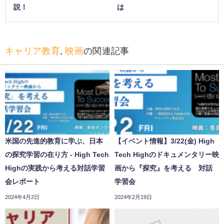
説！
は
キャリア教育
,
映画
の関連記事
米国の先進的教育に学ぶ、日本
【イベント情報】3/22(金) High
の探究学習の在り方 - High Tech
Tech Highのドキュメンタリー映
Highの実践から考える対話学習
画から『探究』を考える 対話
会レポート
学習会
2024年4月2日
2024年2月19日