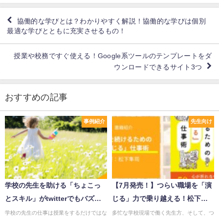
協働的な学びとは？わかりやすく解説！協働的な学びは個別
最適な学びとともに充実させるもの！
授業や校務ですぐ使える！Google系ツールのテンプレートをダ
ウンロードできるサイト3つ
おすすめの記事
事例紹介
先生向け
学校の先生を助ける「ちょこっ
【7月発売！】つらい職場を「演
とスキル」がtwitterでもバズっ
じる」力で乗り越える！松下隼
てる！ちょっとの知恵で大きな
司先生の新刊『先生を続けるた
学校の先生の仕事は授業をするだけではな
多忙な学校現場で働く先生方、そして、つ