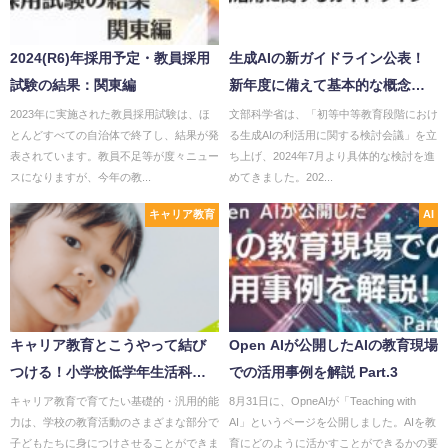
2024(R6)年採用予定・教員採用
生成AIの新ガイドライン公表！
試験の結果：関東編
新年度に備えて基本的な概念と
学校現場での実践を解説！
2023年に実施された教員採用試験は、ほ
文部科学省は、「初等中等教育段階におけ
とんどすべての自治体で終了し、結果が発
る生成AIの利活用に関する検討会議」を立
表されています。教員不足等が度々ニュー
ち上げ、2024年7月より具体的な検討を進
スになりますが、今年の教...
めてきました。202...
キャリア教育
AI
キャリア教育とこうやって結び
Open AIが公開したAIの教育現場
つける！小学校低学年生活科で2
での活用事例を解説 Part.3
学期に指導する主な単元
キャリア教育で育てたい基礎的・汎用的能
8月31日に、OpneAIが「Teaching with
力は、学校の教育活動のさまざまな部分で
AI」というページを公開しました。AIを教
子どもたちに身につけさせることができま
育にどのように活かすことができるかの要