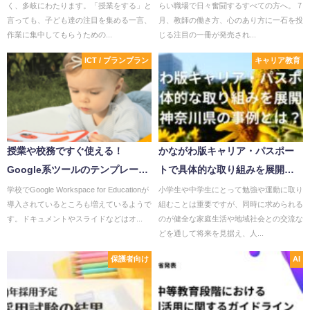
く、多岐にわたります。「授業をする」と
らい職場で日々奮闘するすべての方へ。 7
効果
めの「演じる」仕事術』
言っても、子ども達の注目を集める一言、
月、教師の働き方、心のあり方に一石を投
作業に集中してもらうための...
じる注目の一冊が発売され...
ICT / プランプラン
キャリア教育
授業や校務ですぐ使える！
かながわ版キャリア・パスポー
Google系ツールのテンプレート
トで具体的な取り組みを展開！
をダウンロードできるサイト3つ
神奈川県の事例とは？
学校でGoogle Workspace for Educationが
小学生や中学生にとって勉強や運動に取り
導入されているところも増えているようで
組むことは重要ですが、同時に求められる
す。ドキュメントやスライドなどはオ...
のが健全な家庭生活や地域社会との交流な
どを通して将来を見据え、人...
保護者向け
AI