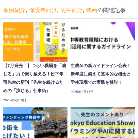
事例紹介
,
保護者向け
,
先生向け
,
映画
の関連記事
【7月発売！】つらい職場を「演
生成AIの新ガイドライン公表！
じる」力で乗り越える！松下隼
新年度に備えて基本的な概念と
司先生の新刊『先生を続けるた
学校現場での実践を解説！
めの「演じる」仕事術』
2025年2月17日
2025年6月18日