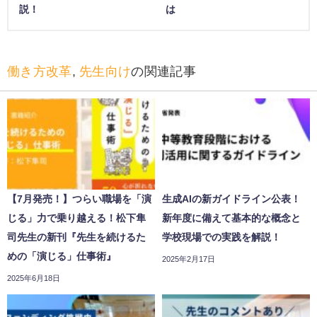
説！
は
働き方改革
,
先生向け
の関連記事
【7月発売！】つらい職場を「演
生成AIの新ガイドライン公表！
じる」力で乗り越える！松下隼
新年度に備えて基本的な概念と
司先生の新刊『先生を続けるた
学校現場での実践を解説！
めの「演じる」仕事術』
2025年2月17日
2025年6月18日