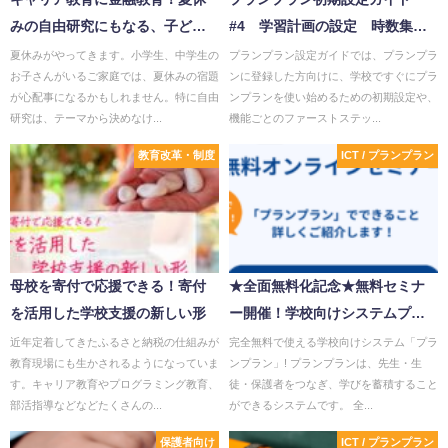
みの自由研究にもなる、子ども
#4 学習計画の設定 時数集計
の興味の幅を広げるイベント
から自由進度学習の管理まで
夏休みがやってきます。小学生、中学生の
プランプラン設定ガイドでは、プランプラ
お子さんがいるご家庭では、夏休みの宿題
ンに登録した方向けに、学校ですぐにプラ
が心配事になるかもしれません。特に自由
ンプランを使い始めるための初期設定や、
研究は、テーマから決めなけ...
機能ごとのファーストステッ...
教育改革・制度
ICT / プランプラン
母校を寄付で応援できる！寄付
★全面無料化記念★無料セミナ
を活用した学校支援の新しい形
ー開催！学校向けシステムプラ
ンプランでできることをご紹
近年定着してきたふるさと納税の仕組みが
完全無料で使える学校向けシステム「プラ
教育現場にも生かされるようになっていま
ンプラン」! プランプランは、先生・生
介！
す。キャリア教育やプログラミング教育、
徒・保護者をつなぎ、学びを蓄積すること
部活指導などなどたくさんの...
ができるシステムです。 全...
保護者向け
ICT / プランプラン