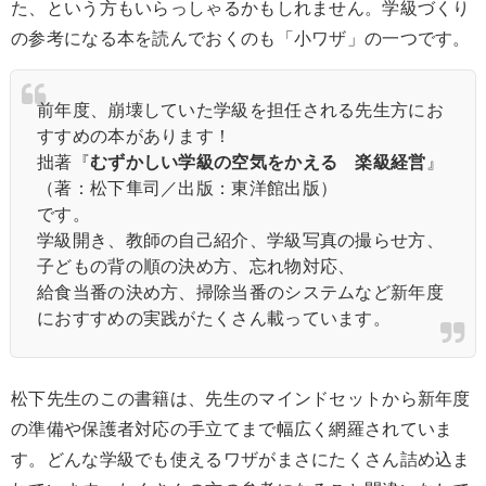
た、という方もいらっしゃるかもしれません。学級づくり
の参考になる本を読んでおくのも「小ワザ」の一つです。
前年度、崩壊していた学級を担任される先生方にお
すすめの本があります！
拙著『
むずかしい学級の空気をかえる 楽級経営
』
（著：松下隼司／出版：東洋館出版）
です。
学級開き、教師の自己紹介、学級写真の撮らせ方、
子どもの背の順の決め方、忘れ物対応、
給食当番の決め方、掃除当番のシステムなど新年度
におすすめの実践がたくさん載っています。
松下先生のこの書籍は、先生のマインドセットから新年度
の準備や保護者対応の手立てまで幅広く網羅されていま
す。どんな学級でも使えるワザがまさにたくさん詰め込ま