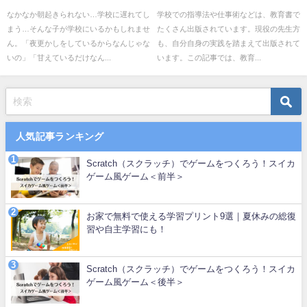
んな病気？映画で知るチャンス
方〜Twitterアカウントも
なかなか朝起きられない…学校に遅れてし
学校での指導法や仕事術などは、教育書で
まう…そんな子が学校にいるかもしれませ
たくさん出版されています。現役の先生方
も
ん。「夜更かしをしているからなんじゃな
も、自分自身の実践を踏まえて出版されて
いの」「甘えているだけなん...
います。この記事では、教育...
人気記事ランキング
Scratch（スクラッチ）でゲームをつくろう！スイカ
ゲーム風ゲーム＜前半＞
お家で無料で使える学習プリント9選｜夏休みの総復
習や自主学習にも！
Scratch（スクラッチ）でゲームをつくろう！スイカ
ゲーム風ゲーム＜後半＞