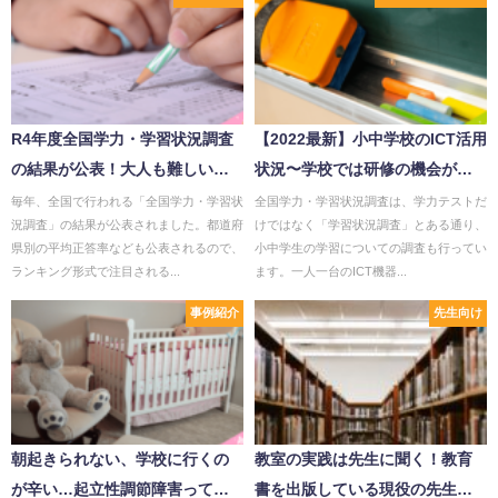
R4年度全国学力・学習状況調査
【2022最新】小中学校のICT活用
の結果が公表！大人も難しい？
状況〜学校では研修の機会が充
小学校算数の問題を紹介！
実！全国学力・学習状況調査の
毎年、全国で行われる「全国学力・学習状
全国学力・学習状況調査は、学力テストだ
況調査」の結果が公表されました。都道府
けではなく「学習状況調査」とある通り、
結果
県別の平均正答率なども公表されるので、
小中学生の学習についての調査も行ってい
ランキング形式で注目される...
ます。一人一台のICT機器...
事例紹介
先生向け
朝起きられない、学校に行くの
教室の実践は先生に聞く！教育
が辛い…起立性調節障害ってど
書を出版している現役の先生